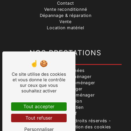
Contact
Vente reconditionné
Dépannage & réparation
Vente
Location matériel
NOS PRESTATIONS
Pièces détachées
Ce site utilise des cookies
Vente produits ménager
et vous donne le contrôle
Dépannage électroménager
sur ceux que vous
Électroménager
souhaitez activer
Réparation électroménager
Vente occasion
Tout accepter
Conseil entretien
Vente neuf
Tout refuser
©
Vistalid
- 2026 - Tous droits réservés -
Mentions légales
-
Gestion des cookies
Personnaliser