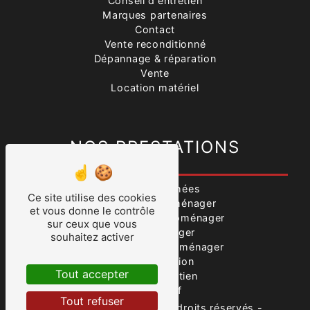
Conseil d'entretien
Marques partenaires
Contact
Vente reconditionné
Dépannage & réparation
Vente
Location matériel
NOS PRESTATIONS
Pièces détachées
Ce site utilise des cookies
Vente produits ménager
et vous donne le contrôle
Dépannage électroménager
sur ceux que vous
Électroménager
souhaitez activer
Réparation électroménager
Vente occasion
Tout accepter
Conseil entretien
Vente neuf
Tout refuser
©
Vistalid
- 2026 - Tous droits réservés -