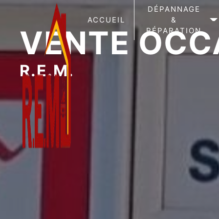
Panneau de gestion des cookies
DÉPANNAGE
ACCUEIL
&
VENTE OCC
RÉPARATION
R.E.M.